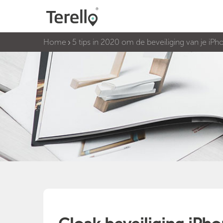
Home
5 tips in 2020 om de beveiliging van je iPh