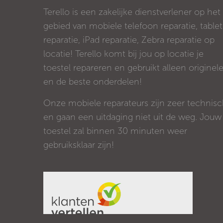
Terello is een zakelijke dienstverlener op het
gebied van mobiele telefoon reparatie, tablet
reparatie, iPad reparatie, Zebra reparatie op
locatie! Terello komt bij jou op locatie je
toestel repareren en gebruikt alleen originel
en de beste onderdelen!
Onze mobiele reparateurs zijn zeer technis
en gaan een uitdaging niet uit de weg. Jouw
toestel zal binnen 30 minuten weer
gebruiksklaar zijn!