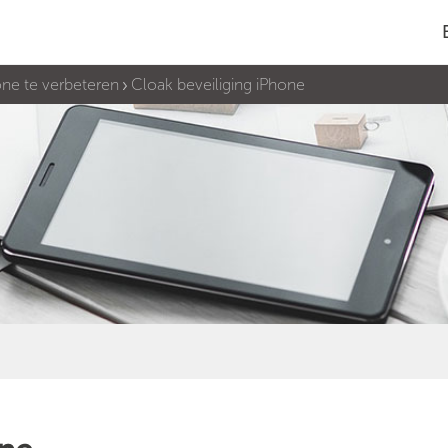
one te verbeteren
Cloak beveiliging iPhone