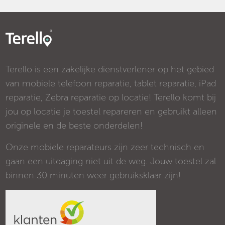
Terello is een zakelijke dienstverlener op het gebied
van mobiele telefoon reparatie, tablet reparatie, iPad
reparatie, Zebra reparatie op locatie! Terello komt bij
jou op locatie je toestel repareren en gebruikt alleen
originele en de beste onderdelen!
Onze mobiele reparateurs zijn zeer technisch en
gaan een uitdaging niet uit de weg. Jouw toestel zal
binnen 30 minuten weer gebruiksklaar zijn!