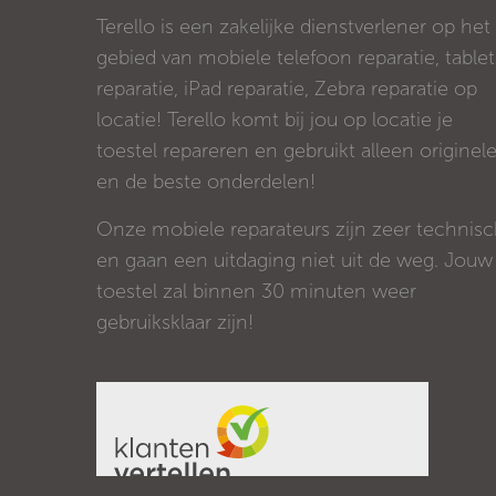
Terello is een zakelijke dienstverlener op het
gebied van mobiele telefoon reparatie, tablet
reparatie, iPad reparatie, Zebra reparatie op
locatie! Terello komt bij jou op locatie je
toestel repareren en gebruikt alleen originel
en de beste onderdelen!
Onze mobiele reparateurs zijn zeer technis
en gaan een uitdaging niet uit de weg. Jouw
toestel zal binnen 30 minuten weer
gebruiksklaar zijn!