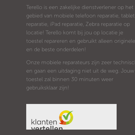
Terello is een zakelijke dienstverlener op het
gebied van mobiele telefoon reparatie, tablet
reparatie, iPad reparatie, Zebra reparatie op
locatie! Terello komt bij jou op locatie je
toestel repareren en gebruikt alleen originel
en de beste onderdelen!
Onze mobiele reparateurs zijn zeer technis
en gaan een uitdaging niet uit de weg. Jouw
toestel zal binnen 30 minuten weer
gebruiksklaar zijn!