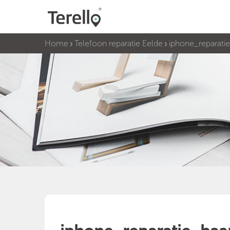
Home
Telefoon reparatie Eelde
iphone_reparati